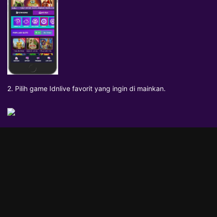
2. Pilih game Idnlive favorit yang ingin di mainkan.